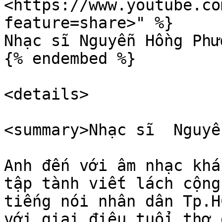
<https://www.youtube.co
feature=share>" %}

Nhạc sĩ Nguyễn Hồng Phươ
{% endembed %}

<details>

<summary>Nhạc sĩ  Nguyễ
Anh đến với âm nhạc khá
tập tành viết lách cộng
tiếng nói nhân dân Tp.HC
với giai điệu tuổi thơ đ