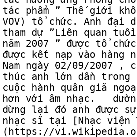
tác phẩm ” Thế giới khô
VOV) tổ chức. Anh đại d
tham dự ”Liên quan tuồi 
năm 2007 ” được tổ chức
được kết nạp vào hàng n
Nam ngày 02/09/2007 , c
thúc anh lớn dần trong 
cuộc hành quân giã ngoạ
hơn với âm nhạc.   dườn
dừng lại đó anh được sự
nhạc sĩ tại [Nhạc viện 
(https://vi.wikipedia.o