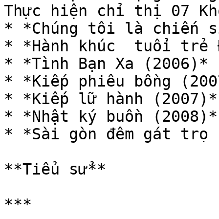
Thực hiện chỉ thị 07 Kh
* *Chúng tôi là chiến s
* *Hành khúc  tuổi trẻ 
* *Tình Bạn Xa (2006)*

* *Kiếp phiêu bồng (2007
* *Kiếp lữ hành (2007)*

* *Nhật ký buồn (2008)*

* *Sài gòn đêm gát trọ 
**Tiểu sử**

***
