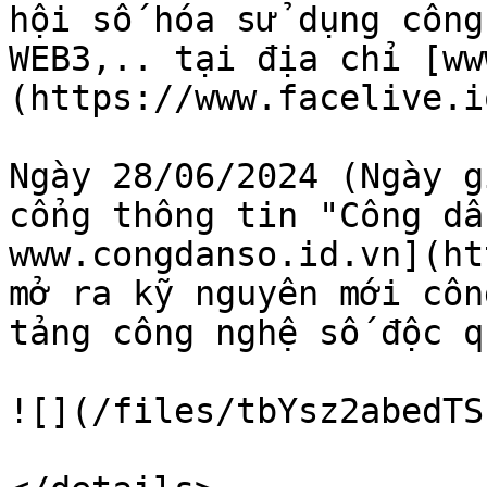
hội số hóa sử dụng công
WEB3,.. tại địa chỉ [ww
(https://www.facelive.i
Ngày 28/06/2024 (Ngày g
cổng thông tin "Công dâ
www.congdanso.id.vn](ht
mở ra kỹ nguyên mới côn
tảng công nghệ số độc q
![](/files/tbYsz2abedTS