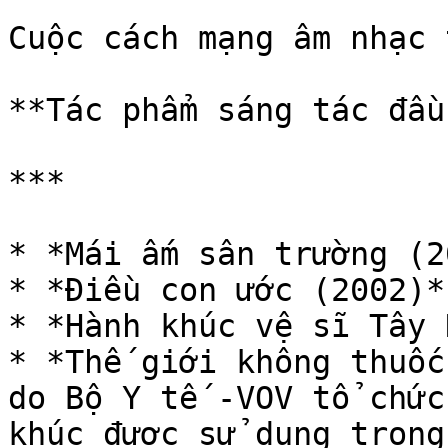
Cuộc cách mạng âm nhạc 
**Tác phẩm sáng tác đầu
***

* *Mái ấm sân trường (2
* *Điều con ước (2002)*

* *Hành khúc vệ sĩ Tây 
* *Thế giới không thuốc
do Bộ Y tế -VOV tổ chức
khúc được sử dụng trong