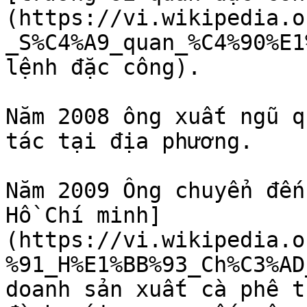
(https://vi.wikipedia.o
_S%C4%A9_quan_%C4%90%E1
lệnh đặc công).

Năm 2008 ông xuất ngũ q
tác tại địa phương.

Năm 2009 Ông chuyển đến
Hồ Chí minh]
(https://vi.wikipedia.o
%91_H%E1%BB%93_Ch%C3%AD
doanh sản xuất cà phê t