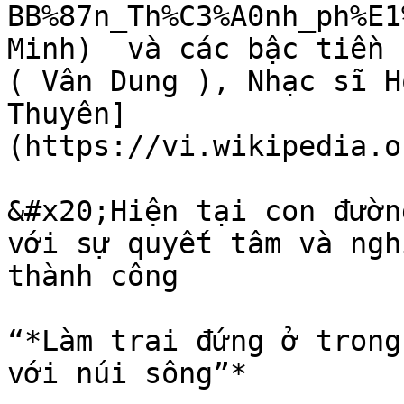
BB%87n_Th%C3%A0nh_ph%E1
Minh)  và các bậc tiền 
( Vân Dung ), Nhạc sĩ H
Thuyên]
(https://vi.wikipedia.o
&#x20;Hiện tại con đườn
với sự quyết tâm và ngh
thành công

“*Làm trai đứng ở trong
với núi sông”*
